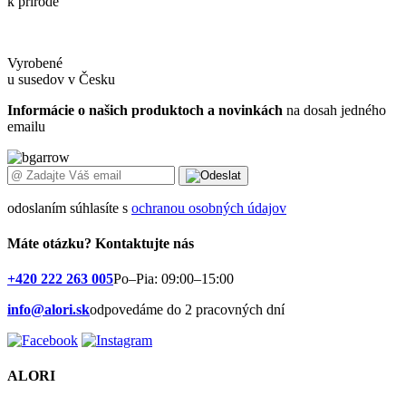
k prírode
Vyrobené
u susedov v Česku
Informácie o našich produktoch a novinkách
na dosah jedného
emailu
odoslaním súhlasíte s
ochranou osobných údajov
Máte otázku?
Kontaktujte nás
+420 222 263 005
Po–Pia: 09:00–15:00
info@alori.sk
odpovedáme do 2 pracovných dní
ALORI