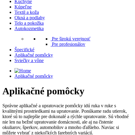
Kuchyne
Kúpeľne
Textil a koža
Okná a podlahy
Telo a pokožka
Autokozmetika
Pre širokú verejnosť
Pre profesionálov
Špecifické
Aplikačné pomôcky
Sviečky a vône
Aplikačné pomôcky
Aplikačné pomôcky
Správne aplikačné a upratovacie pomôcky idú ruka v ruke s
kvalitnými prostriedkami na upratovanie. Ponúkame radu utierok,
ktoré sú to najlepšie pre dokonalé a rýchle upratovanie. Sú vhodné
nie len na bežné upratovanie domácnosti, ale aj na čistenie
okuliarov, šperkov, automobilov a mnoho ďalšieho. Naviac si
môžete vybrať z niekoľkých farebných variácií.