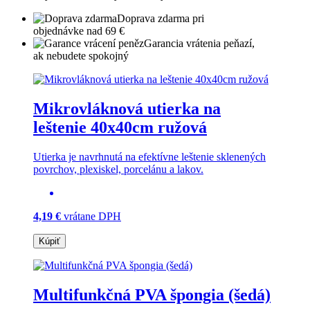
Doprava zdarma pri
objednávke nad 69 €
Garancia vrátenia peňazí,
ak nebudete spokojný
Mikrovláknová utierka na
leštenie 40x40cm ružová
Utierka je navrhnutá na efektívne leštenie sklenených
povrchov, plexiskel, porcelánu a lakov.
4,19 €
vrátane DPH
Kúpiť
Multifunkčná PVA špongia (šedá)