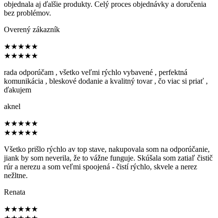
objednala aj ďalšie produkty. Celý proces objednávky a doručenia
bez problémov.
Overený zákazník
★
★
★
★
★
★
★
★
★
★
rada odporúčam , všetko veľmi rýchlo vybavené , perfektná
komunikácia , bleskové dodanie a kvalitný tovar , čo viac si priať ,
ďakujem
aknel
★
★
★
★
★
★
★
★
★
★
Všetko prišlo rýchlo av top stave, nakupovala som na odporúčanie,
jiank by som neverila, že to vážne funguje. Skúšala som zatiaľ čistič
rúr a nerezu a som veľmi spoojená - čistí rýchlo, skvele a nerez
nežltne.
Renata
★
★
★
★
★