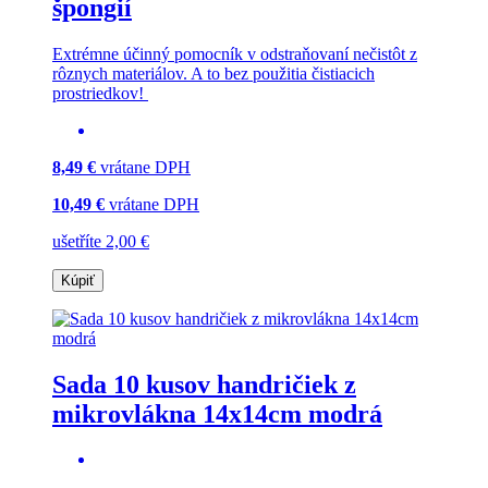
špongií
Extrémne účinný pomocník v odstraňovaní nečistôt z
rôznych materiálov. A to bez použitia čistiacich
prostriedkov!
8,49 €
vrátane DPH
10,49 €
vrátane DPH
ušetříte 2,00 €
Kúpiť
Sada 10 kusov handričiek z
mikrovlákna 14x14cm modrá