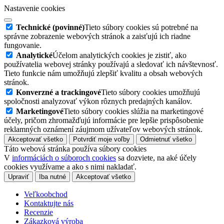
Nastavenie cookies
Technické (povinné)
Tieto súbory cookies sú potrebné na
správne zobrazenie webových stránok a zaisťujú ich riadne
fungovanie.
Analytické
Účelom analytických cookies je zistiť, ako
používatelia webovej stránky používajú a sledovať ich návštevnosť.
Tieto funkcie nám umožňujú zlepšiť kvalitu a obsah webových
stránok.
Konverzné a trackingové
Tieto súbory cookies umožňujú
spoločnosti analyzovať výkon rôznych predajných kanálov.
Marketingové
Tieto súbory cookies slúžia na marketingové
účely, pričom zhromažďujú informácie pre lepšie prispôsobenie
reklamných oznámení záujmom užívateľov webových stránok.
Akceptovať všetko
Potvrdiť moje voľby
Odmietnuť všetko
Táto webová stránka používa súbory cookies
V
informáciách o súboroch cookies
sa dozviete, na aké účely
cookies využívame a ako s nimi nakladať.
Upraviť
Iba nutné
Akceptovať všetko
Veľkoobchod
Kontaktujte nás
Recenzie
Zákazková výroba