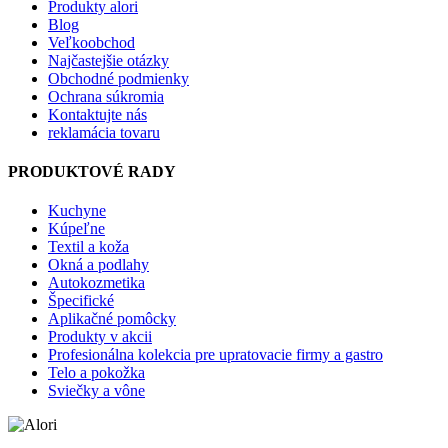
Produkty alori
Blog
Veľkoobchod
Najčastejšie otázky
Obchodné podmienky
Ochrana súkromia
Kontaktujte nás
reklamácia tovaru
PRODUKTOVÉ RADY
Kuchyne
Kúpeľne
Textil a koža
Okná a podlahy
Autokozmetika
Špecifické
Aplikačné pomôcky
Produkty v akcii
Profesionálna kolekcia pre upratovacie firmy a gastro
Telo a pokožka
Sviečky a vône