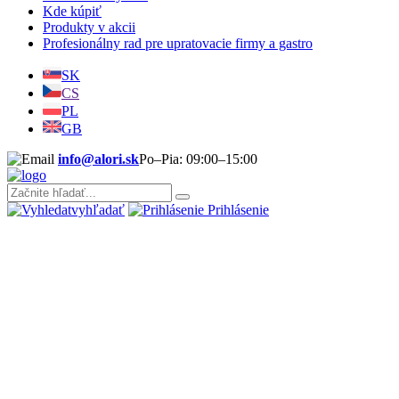
Kde kúpiť
Produkty v akcii
Profesionálny rad pre upratovacie firmy a gastro
SK
CS
PL
GB
info@alori.sk
Po–Pia: 09:00–15:00
vyhľadať
Prihlásenie