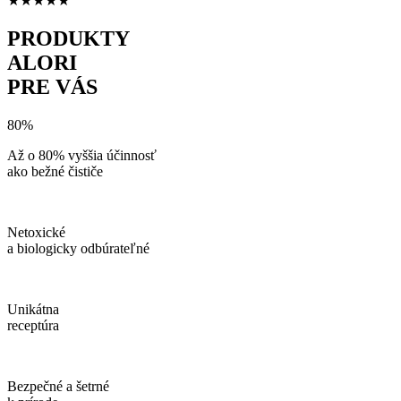
★
★
★
★
★
PRODUKTY
ALORI
PRE VÁS
80%
Až o 80% vyššia účinnosť
ako bežné čističe
Netoxické
a biologicky odbúrateľné
Unikátna
receptúra
Bezpečné a šetrné