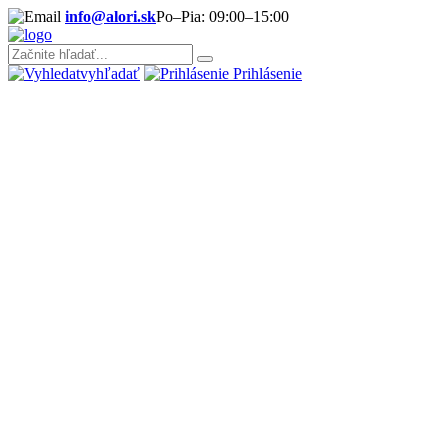
info@alori.sk
Po–Pia: 09:00–15:00
vyhľadať
Prihlásenie