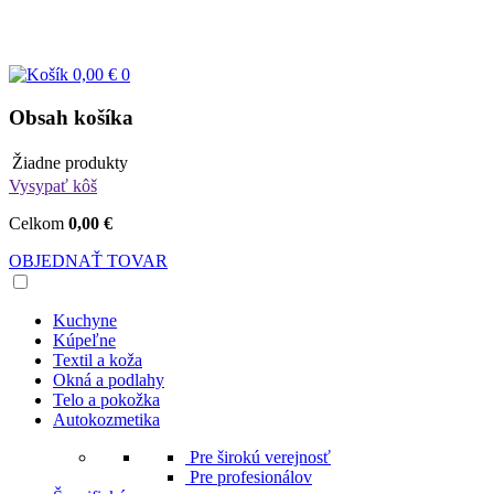
0,00 €
0
Obsah košíka
Žiadne produkty
Vysypať kôš
Celkom
0,00 €
OBJEDNAŤ TOVAR
Kuchyne
Kúpeľne
Textil a koža
Okná a podlahy
Telo a pokožka
Autokozmetika
Pre širokú verejnosť
Pre profesionálov