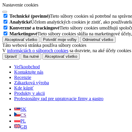
Nastavenie cookies
Technické (povinné)
Tieto súbory cookies sú potrebné na správn
Analytické
Účelom analytických cookies je zistiť, ako používate
Konverzné a trackingové
Tieto súbory cookies umožňujú spoloč
Marketingové
Tieto súbory cookies slúžia na marketingové úče
Akceptovať všetko
Potvrdiť moje voľby
Odmietnuť všetko
Táto webová stránka používa súbory cookies
V
informáciách o súboroch cookies
sa dozviete, na aké účely cookies
Upraviť
Iba nutné
Akceptovať všetko
Veľkoobchod
Kontaktujte nás
Recenzie
Zákazková výroba
Kde kúpiť
Produkty v akcii
Profesionálny rad pre upratovacie firmy a gastro
SK
CS
PL
GB