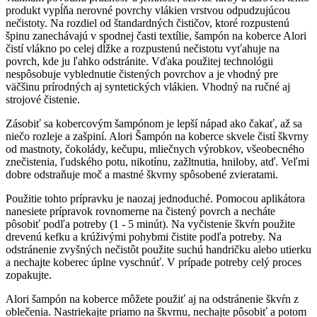
produkt vypĺňa nerovné povrchy vlákien vrstvou odpudzujúcou
nečistoty. Na rozdiel od štandardných čističov, ktoré rozpustenú
špinu zanechávajú v spodnej časti textílie, šampón na koberce Alori
čistí vlákno po celej dĺžke a rozpustenú nečistotu vyťahuje na
povrch, kde ju ľahko odstránite. Vďaka použitej technológii
nespôsobuje vyblednutie čistených povrchov a je vhodný pre
väčšinu prírodných aj syntetických vlákien. Vhodný na ručné aj
strojové čistenie.
Zásobiť sa kobercovým šampónom je lepší nápad ako čakať, až sa
niečo rozleje a zašpiní. Alori Šampón na koberce skvele čistí škvrny
od mastnoty, čokolády, kečupu, mliečnych výrobkov, všeobecného
znečistenia, ľudského potu, nikotínu, zažltnutia, hniloby, atď. Veľmi
dobre odstraňuje moč a mastné škvrny spôsobené zvieratami.
Použitie tohto prípravku je naozaj jednoduché. Pomocou aplikátora
nanesiete prípravok rovnomerne na čistený povrch a necháte
pôsobiť podľa potreby (1 - 5 minút). Na vyčistenie škvŕn použite
drevenú kefku a krúživými pohybmi čistite podľa potreby. Na
odstránenie zvyšných nečistôt použite suchú handričku alebo utierku
a nechajte koberec úplne vyschnúť. V prípade potreby celý proces
zopakujte.
Alori šampón na koberce môžete použiť aj na odstránenie škvŕn z
oblečenia. Nastriekajte priamo na škvrnu, nechajte pôsobiť a potom