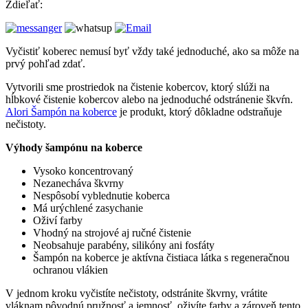
Zdieľať:
Vyčistiť koberec nemusí byť vždy také jednoduché, ako sa môže na
prvý pohľad zdať.
Vytvorili sme prostriedok na čistenie kobercov, ktorý slúži na
hĺbkové čistenie kobercov alebo na jednoduché odstránenie škvŕn.
Alori Šampón na koberce
je produkt, ktorý dôkladne odstraňuje
nečistoty.
Výhody šampónu na koberce
Vysoko koncentrovaný
Nezanecháva škvrny
Nespôsobí vyblednutie koberca
Má urýchlené zasychanie
Oživí farby
Vhodný na strojové aj ručné čistenie
Neobsahuje parabény, silikóny ani fosfáty
Šampón na koberce je aktívna čistiaca látka s regeneračnou
ochranou vlákien
V jednom kroku vyčistíte nečistoty, odstránite škvrny, vrátite
vláknam pôvodnú pružnosť a jemnosť, oživíte farby a zároveň tento