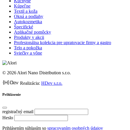
Kuchyne
Kúpeľne
Textil a koža
Okná a podlahy
Autokozmetika
Špecifické
Aplikačné pomôcky
Produkty v akcii
Profesionálna kolekcia pre upratovacie firmy a gastro
Telo a pokožka
Sviečky a vône
© 2026 Alori Nano Distribution s.r.o.
Realizácia:
HDev s.r.o.
Prihlásenie
registračný email
Heslo
Prihlásením súhlasím so
spracovaním osobných údajov