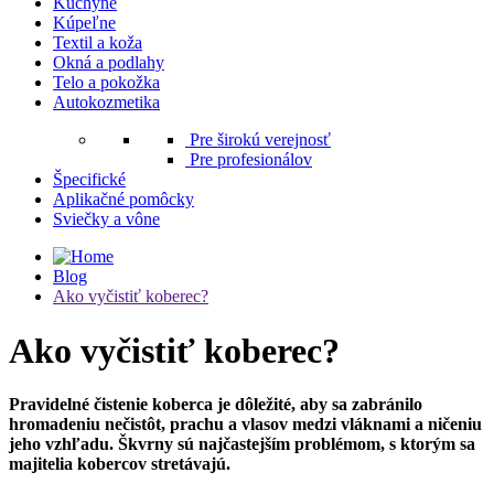
Kuchyne
Kúpeľne
Textil a koža
Okná a podlahy
Telo a pokožka
Autokozmetika
Pre širokú verejnosť
Pre profesionálov
Špecifické
Aplikačné pomôcky
Sviečky a vône
Blog
Ako vyčistiť koberec?
Ako vyčistiť koberec?
Pravidelné čistenie koberca je dôležité, aby sa zabránilo
hromadeniu nečistôt, prachu a vlasov medzi vláknami a ničeniu
jeho vzhľadu. Škvrny sú najčastejším problémom, s ktorým sa
majitelia kobercov stretávajú.