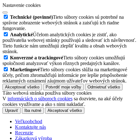
Nastavenie cookies
Technické (povinné)
Tieto súbory cookies sú potrebné na
správne zobrazenie webových stránok a zaisťujú ich riadne
fungovanie.
Analytické
Účelom analytických cookies je zistiť, ako
používatelia webovej stránky používajú a sledovať ich návštevnosť.
Tieto funkcie nám umožňujú zlepšiť kvalitu a obsah webových
stránok.
Konverzné a trackingové
Tieto súbory cookies umožňujú
spoločnosti analyzovať výkon rôznych predajných kanálov.
Marketingové
Tieto súbory cookies slúžia na marketingové
účely, pričom zhromažďujú informácie pre lepšie prispôsobenie
reklamných oznámení záujmom užívateľov webových stránok.
Akceptovať všetko
Potvrdiť moje voľby
Odmietnuť všetko
Táto webová stránka používa súbory cookies
V
informáciách o súboroch cookies
sa dozviete, na aké účely
cookies využívame a ako s nimi nakladať.
Upraviť
Iba nutné
Akceptovať všetko
Veľkoobchod
Kontaktujte nás
Recenzie
Zákazková výroba