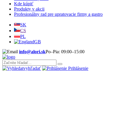
Kde kúpiť
Produkty v akcii
Profesionálny rad pre upratovacie firmy a gastro
SK
CS
PL
GB
info@alori.sk
Po–Pia: 09:00–15:00
vyhľadať
Prihlásenie