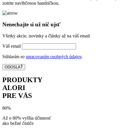
zotrite navlhčenou handričkou.
Nenechajte si už nič ujsť
Všetky akcie, novinky a články až na váš email
Váš email
Súhlasím so
spracovaním osobných údajov
.
ODOSLAŤ
PRODUKTY
ALORI
PRE VÁS
80%
Až o 80% vyššia účinnosť
ako bežné čističe