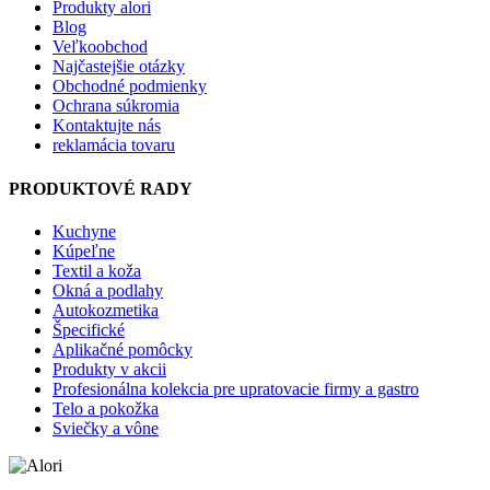
Produkty alori
Blog
Veľkoobchod
Najčastejšie otázky
Obchodné podmienky
Ochrana súkromia
Kontaktujte nás
reklamácia tovaru
PRODUKTOVÉ RADY
Kuchyne
Kúpeľne
Textil a koža
Okná a podlahy
Autokozmetika
Špecifické
Aplikačné pomôcky
Produkty v akcii
Profesionálna kolekcia pre upratovacie firmy a gastro
Telo a pokožka
Sviečky a vône