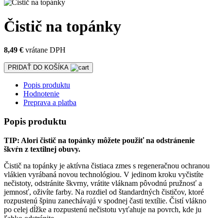
Čistič na topánky
8,49 €
vrátane DPH
PRIDAŤ DO KOŠÍKA
Popis produktu
Hodnotenie
Preprava a platba
Popis produktu
TIP: Alori čistič na topánky môžete použiť na odstránenie
škvŕn z textilnej obuvy.
Čistič na topánky je aktívna čistiaca zmes s regeneračnou ochranou
vlákien vyrábaná novou technológiou. V jedinom kroku vyčistíte
nečistoty, odstránite škvrny, vrátite vláknam pôvodnú pružnosť a
jemnosť, oživíte farby. Na rozdiel od štandardných čističov, ktoré
rozpustenú špinu zanechávajú v spodnej časti textílie. Čistí vlákno
po celej dĺžke a rozpustenú nečistotu vyťahuje na povrch, kde ju