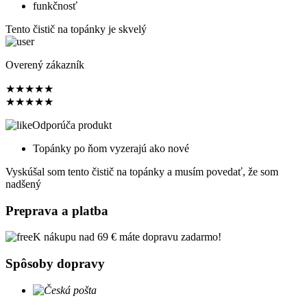
funkčnosť
Tento čistič na topánky je skvelý
Overený zákazník
★
★
★
★
★
★
★
★
★
★
Odporúča produkt
Topánky po ňom vyzerajú ako nové
Vyskúšal som tento čistič na topánky a musím povedať, že som
nadšený
Preprava a platba
K nákupu nad 69 € máte dopravu zadarmo!
Spôsoby dopravy