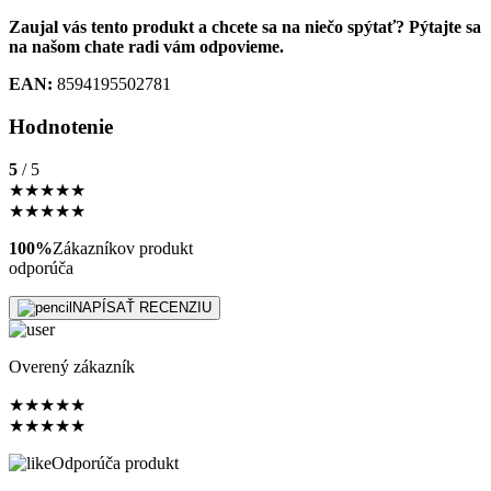
Zaujal vás tento produkt a chcete sa na niečo spýtať? Pýtajte sa
na našom chate radi vám odpovieme.
EAN:
8594195502781
Hodnotenie
5
/ 5
★
★
★
★
★
★
★
★
★
★
100%
Zákazníkov produkt
odporúča
NAPÍSAŤ RECENZIU
Overený zákazník
★
★
★
★
★
★
★
★
★
★
Odporúča produkt