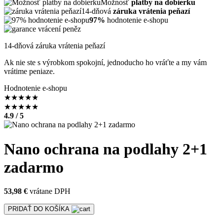
Možnosť
platby na dobierku
14-dňová
záruka vrátenia peňazí
97%
hodnotenie e-shopu
14-dňová záruka vrátenia peňazí
Ak nie ste s výrobkom spokojní, jednoducho ho vráťte a my vám
vrátime peniaze.
Hodnotenie e-shopu
★
★
★
★
★
★
★
★
★
★
4.9 / 5
Nano ochrana na podlahy 2+1
zadarmo
53,98 €
vrátane DPH
PRIDAŤ DO KOŠÍKA