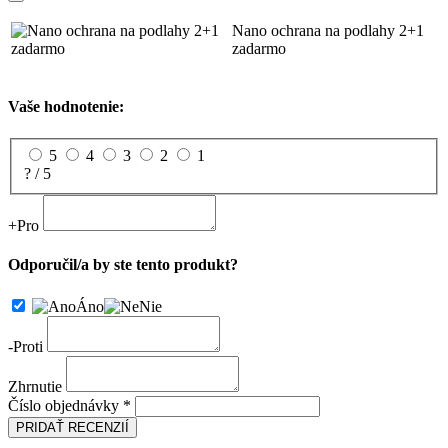
Nano ochrana na podlahy 2+1
zadarmo
Vaše hodnotenie:
5
4
3
2
1
? / 5
+
Pro
Odporučil/a by ste tento produkt?
Áno
Nie
-
Proti
Zhrnutie
Číslo objednávky *
PRIDAŤ RECENZIÍ