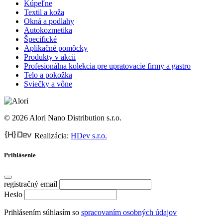
Kúpeľne
Textil a koža
Okná a podlahy
Autokozmetika
Špecifické
Aplikačné pomôcky
Produkty v akcii
Profesionálna kolekcia pre upratovacie firmy a gastro
Telo a pokožka
Sviečky a vône
© 2026 Alori Nano Distribution s.r.o.
Realizácia:
HDev s.r.o.
Prihlásenie
registračný email
Heslo
Prihlásením súhlasím so
spracovaním osobných údajov