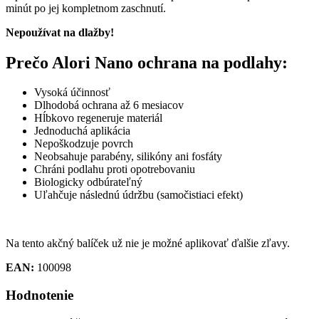
minút po jej kompletnom zaschnutí.
Nepoužívat na dlažby!
Prečo Alori Nano ochrana na podlahy:
Vysoká účinnosť
Dlhodobá ochrana až 6 mesiacov
Hĺbkovo regeneruje materiál
Jednoduchá aplikácia
Nepoškodzuje povrch
Neobsahuje parabény, silikóny ani fosfáty
Chráni podlahu proti opotrebovaniu
Biologicky odbúrateľný
Uľahčuje následnú údržbu (samočistiaci efekt)
Na tento akčný balíček už nie je možné aplikovať ďalšie zľavy.
EAN:
100098
Hodnotenie