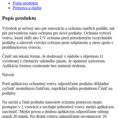
Popis produktu
Preprava a platba
Popis produktu
Výrobok je určený ako pre renováciu a ochranu starších podláh, tak
pre preventívnu nano ochranu pre nové podlahy. Ochrana vytvorí
vrstvu, ktorá slúži ako UV ochrana pred prirodzeným vysychaním
podlahy a zároveň vytvára ochranu proti zašpineniu a oteru spolu s
protišmykovou vrstvou.
Čistič má tekutú formu. Je dodávaný v nádobe s objemom 1l
vyrobenej z chemicky odolného plastu. Je opatrený uzáverom.
Aplikácia formou roztieranie bez nutnosti riedenia.
Návod:
Pred aplikáciou ochrannej vrstvy odporúčame podlahu dôkladne
vyčistiť neutrálnym čističom, napríklad naším produktom Čistič na
podlahy.
Na suchú a čistú podlahu nanesiete ochranu pomocou mopu
postupne v 2 vrstvách a nechajte jednotlivé vrstvy medzi aplikáciou
zaschnúť. Medzi prvou a druhou aplikáciou odporúčame odstup
aspoň 20 minút. Na druhú vrtstvu odporúčame nevstupovať 20