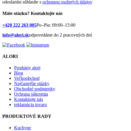
odoslaním súhlasíte s
ochranou osobných údajov
Máte otázku?
Kontaktujte nás
+420 222 263 005
Po–Pia: 09:00–15:00
info@alori.sk
odpovedáme do 2 pracovných dní
ALORI
Produkty alori
Blog
Veľkoobchod
Najčastejšie otázky
Obchodné podmienky
Ochrana súkromia
Kontaktujte nás
reklamácia tovaru
PRODUKTOVÉ RADY
Kuchyne