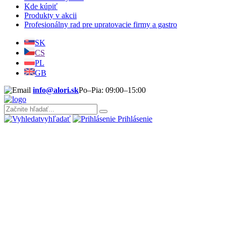
Kde kúpiť
Produkty v akcii
Profesionálny rad pre upratovacie firmy a gastro
SK
CS
PL
GB
info@alori.sk
Po–Pia: 09:00–15:00
vyhľadať
Prihlásenie