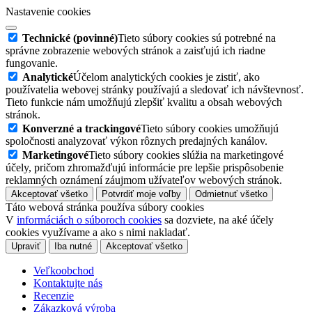
Nastavenie cookies
Technické (povinné)
Tieto súbory cookies sú potrebné na
správne zobrazenie webových stránok a zaisťujú ich riadne
fungovanie.
Analytické
Účelom analytických cookies je zistiť, ako
používatelia webovej stránky používajú a sledovať ich návštevnosť.
Tieto funkcie nám umožňujú zlepšiť kvalitu a obsah webových
stránok.
Konverzné a trackingové
Tieto súbory cookies umožňujú
spoločnosti analyzovať výkon rôznych predajných kanálov.
Marketingové
Tieto súbory cookies slúžia na marketingové
účely, pričom zhromažďujú informácie pre lepšie prispôsobenie
reklamných oznámení záujmom užívateľov webových stránok.
Akceptovať všetko
Potvrdiť moje voľby
Odmietnuť všetko
Táto webová stránka používa súbory cookies
V
informáciách o súboroch cookies
sa dozviete, na aké účely
cookies využívame a ako s nimi nakladať.
Upraviť
Iba nutné
Akceptovať všetko
Veľkoobchod
Kontaktujte nás
Recenzie
Zákazková výroba