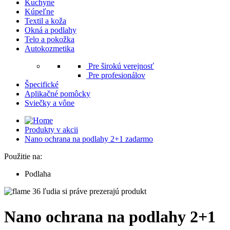
Kuchyne
Kúpeľne
Textil a koža
Okná a podlahy
Telo a pokožka
Autokozmetika
Pre širokú verejnosť
Pre profesionálov
Špecifické
Aplikačné pomôcky
Sviečky a vône
Produkty v akcii
Nano ochrana na podlahy 2+1 zadarmo
Použitie na:
Podlaha
36 ľudia si práve prezerajú produkt
Nano ochrana na podlahy 2+1