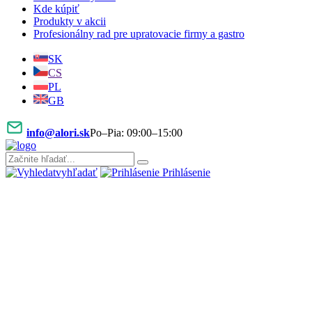
Kde kúpiť
Produkty v akcii
Profesionálny rad pre upratovacie firmy a gastro
SK
CS
PL
GB
info@alori.sk
Po–Pia: 09:00–15:00
vyhľadať
Prihlásenie