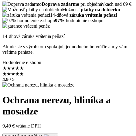
Doprava zadarmo
pri objednávkach nad 69 €
Možnosť
platby na dobierku
14-dňová
záruka vrátenia peňazí
97%
hodnotenie e-shopu
14-dňová záruka vrátenia peňazí
Ak nie ste s výrobkom spokojní, jednoducho ho vráťte a my vám
vrátime peniaze.
Hodnotenie e-shopu
★
★
★
★
★
★
★
★
★
★
4.9 / 5
Ochrana nerezu, hliníka a
mosadze
9,49 €
vrátane DPH