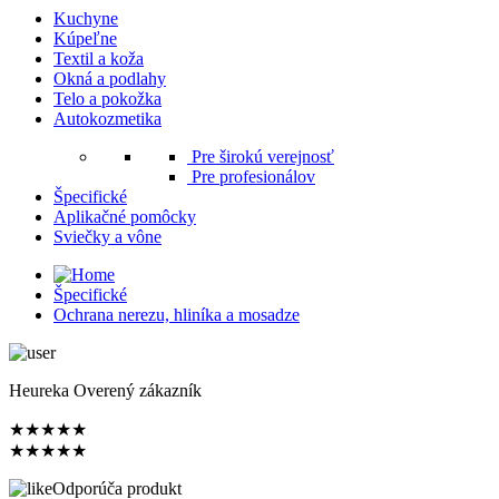
Kuchyne
Kúpeľne
Textil a koža
Okná a podlahy
Telo a pokožka
Autokozmetika
Pre širokú verejnosť
Pre profesionálov
Špecifické
Aplikačné pomôcky
Sviečky a vône
Špecifické
Ochrana nerezu, hliníka a mosadze
Heureka Overený zákazník
★
★
★
★
★
★
★
★
★
★
Odporúča produkt