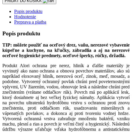
PRIDAŤ DO KOŠÍKA
Popis produktu
Hodnotenie
Preprava a platba
Popis produktu
TIP: môžete použiť na oceľový drez, vaňu, nerezové vybavenie
kúpeľne a kuchyne, na kľučky, zábradlia a aj na nerezové
oceľové hygienické predmety, oceľové šperky, rúčky, držadlá.
Produkt Alori ochrana pre nerez, hliník a ďalšie materiály je
vyvinutý ako nano ochrana a obnova povrchov materiálov, ako sú
napríklad eloxovaný hliník, nerezová oceľ, zinok, meď, mosadz, a
podobne. Vytvorený ochranný povlak chráni pred poveternostnými
vplyvmi, UV žiarením, vodou, obnovuje lesk a následne chráni pred
znečistením (vrátane odtlačkov rúk). Povrch má po aplikácií lesk,
ktorý dosiahnete aj bez veľkej fyzickej námahy. Aplikácia vytvorí
na povrchu ultratenkú hydrofóbnu vrstvu s ochranou proti znovu
znečisteniu, proti odtlačkom rúk, usadzovaniu minerálnych a
vápenatých povlakov, a dokonca aj proti tvoreniu vodnej hrdze.
Vytvorená ochranná vrstva zabraňuje množeniu baktérií, vzniku
machu, plesní a rias a povrch je veľmi čistý a hygienický. Následnú
údržbu výrazne uľahčuje vďaka hydrofóbnemu a antistatickému