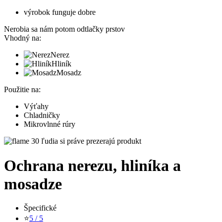
výrobok funguje dobre
Nerobia sa nám potom odtlačky prstov
Vhodný na:
Nerez
Hliník
Mosadz
Použitie na:
Výťahy
Chladničky
Mikrovlnné rúry
30 ľudia si práve prezerajú produkt
Ochrana nerezu, hliníka a
mosadze
Špecifické
⭐
5 / 5