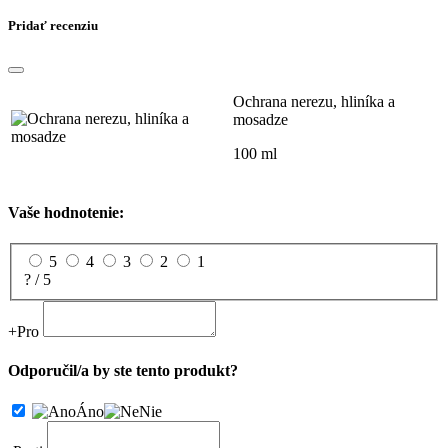
Pridať recenziu
Ochrana nerezu, hliníka a
mosadze
100 ml
Vaše hodnotenie:
5
4
3
2
1
? / 5
+
Pro
Odporučil/a by ste tento produkt?
Áno
Nie