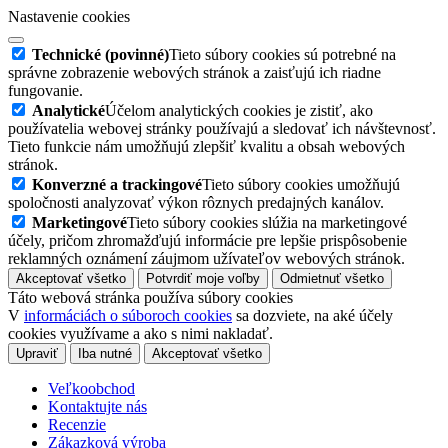
Nastavenie cookies
Technické (povinné)
Tieto súbory cookies sú potrebné na
správne zobrazenie webových stránok a zaisťujú ich riadne
fungovanie.
Analytické
Účelom analytických cookies je zistiť, ako
používatelia webovej stránky používajú a sledovať ich návštevnosť.
Tieto funkcie nám umožňujú zlepšiť kvalitu a obsah webových
stránok.
Konverzné a trackingové
Tieto súbory cookies umožňujú
spoločnosti analyzovať výkon rôznych predajných kanálov.
Marketingové
Tieto súbory cookies slúžia na marketingové
účely, pričom zhromažďujú informácie pre lepšie prispôsobenie
reklamných oznámení záujmom užívateľov webových stránok.
Akceptovať všetko
Potvrdiť moje voľby
Odmietnuť všetko
Táto webová stránka používa súbory cookies
V
informáciách o súboroch cookies
sa dozviete, na aké účely
cookies využívame a ako s nimi nakladať.
Upraviť
Iba nutné
Akceptovať všetko
Veľkoobchod
Kontaktujte nás
Recenzie
Zákazková výroba