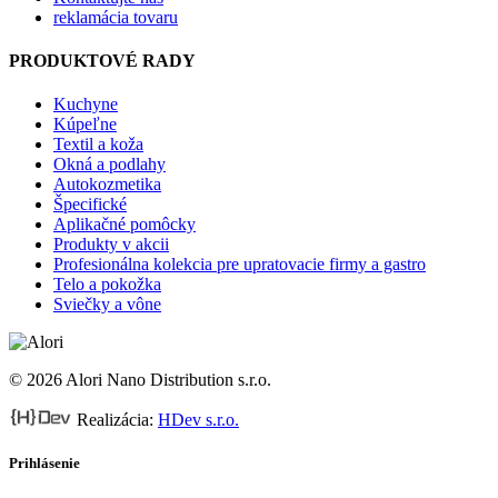
reklamácia tovaru
PRODUKTOVÉ RADY
Kuchyne
Kúpeľne
Textil a koža
Okná a podlahy
Autokozmetika
Špecifické
Aplikačné pomôcky
Produkty v akcii
Profesionálna kolekcia pre upratovacie firmy a gastro
Telo a pokožka
Sviečky a vône
© 2026 Alori Nano Distribution s.r.o.
Realizácia:
HDev s.r.o.
Prihlásenie