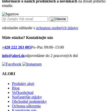
Informácie o našich produktoch a novinkách
na dosah jedného
emailu
odoslaním súhlasíte s
ochranou osobných údajov
Máte otázku?
Kontaktujte nás
+420 222 263 005
Po–Pia: 09:00–15:00
info@alori.sk
odpovedáme do 2 pracovných dní
ALORI
Produkty alori
Blog
Veľkoobchod
Najčastejšie otázky
Obchodné podmienky
Ochrana súkromia
Kontaktujte nás