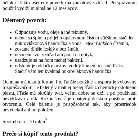
účinku. Takto ošetrený povrch má zamatový vzhľad. Pri správnom
použití vydrží minimálne 12 mesiacov.
Ošetrený povrch:
Odpudzuje vodu, oleje a iné tekutiny,
menej sa špiní a pri jeho opätovnom čistení väčšinou stačí len
mikrovlákonová handrička a voda -
efekt ľahkého čistenia
,
zostane dlhšie lesklý a bez šmúh,
nezmení svoj vzhľad ani pocit na dotyk,
usadzuje sa na ňom menej baktérií,
odstraňuje odtlačky prstov, vodný kameň, mastné fľaky.
Stačiť vám len kvalitná mikrovláknová handrička.
Ochrana má tekutú formu. Pre ľahšie použitie a úsporu je vybavený
rozprašovačom. Je balený v matnej bielej fľaši z chemicky odolného
plastu. Fľaša má okrúhly tvar, veľmi dobre sa drží a pri používaní
nevykĺzava z rúk. Rozprašovač je opatrený detskou poistkou proti
otvoreniu. Celé balenie je prispôsobené tak, aby prostriedok
nevytiekol ani pri položení.
2
Spotreba: 5 - 10 ml/m
Prečo si kúpiť tento produkt?