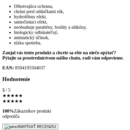
Dlhotvajúca ochrana,
chráni pred odtlačkami rúk,
hydrofóbny efekt,
samočistiaci efekt,
neobsahuje parabény, fosfáty a silikóny,
biologicky odbúrateľný,
antistatický účinok,
nízka spotreba.
Zaujal vás tento produkt a chcete sa ešte na niečo opýtať?
Pýtajte sa prostredníctvom nášho chatu, radi vám odpovieme.
EAN:
8594195504037
Hodnotenie
5
/ 5
★
★
★
★
★
★
★
★
★
★
100%
Zákazníkov produkt
odporúča
NAPÍSAŤ RECENZIU