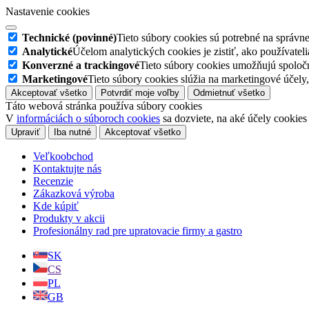
Nastavenie cookies
Technické (povinné)
Tieto súbory cookies sú potrebné na správn
Analytické
Účelom analytických cookies je zistiť, ako používate
Konverzné a trackingové
Tieto súbory cookies umožňujú spoloč
Marketingové
Tieto súbory cookies slúžia na marketingové úče
Akceptovať všetko
Potvrdiť moje voľby
Odmietnuť všetko
Táto webová stránka používa súbory cookies
V
informáciách o súboroch cookies
sa dozviete, na aké účely cookies
Upraviť
Iba nutné
Akceptovať všetko
Veľkoobchod
Kontaktujte nás
Recenzie
Zákazková výroba
Kde kúpiť
Produkty v akcii
Profesionálny rad pre upratovacie firmy a gastro
SK
CS
PL
GB