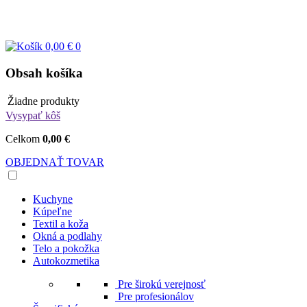
0,00 €
0
Obsah košíka
Žiadne produkty
Vysypať kôš
Celkom
0,00 €
OBJEDNAŤ TOVAR
Kuchyne
Kúpeľne
Textil a koža
Okná a podlahy
Telo a pokožka
Autokozmetika
Pre širokú verejnosť
Pre profesionálov