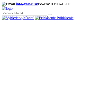
info@alori.sk
Po–Pia: 09:00–15:00
vyhľadať
Prihlásenie