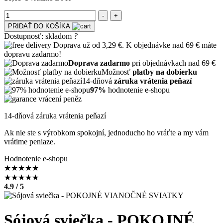
PRIDAŤ DO KOŠÍKA
Dostupnosť:
skladom
?
Doprava už od 3,29 €. K objednávke nad 69 € máte
dopravu zadarmo!
Doprava zadarmo
pri objednávkach nad 69 €
Možnosť
platby na dobierku
14-dňová
záruka vrátenia peňazí
97%
hodnotenie e-shopu
14-dňová záruka vrátenia peňazí
Ak nie ste s výrobkom spokojní, jednoducho ho vráťte a my vám
vrátime peniaze.
Hodnotenie e-shopu
★
★
★
★
★
★
★
★
★
★
4.9 / 5
Sójová sviečka - POKOJNÉ