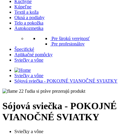
Kuchyne
Kúpeľne
Textil a koža
Okná a podlahy
Telo a pokožka
Autokozmetika
Pre širokú verejnosť
Pre profesionálov
Špecifické
Aplikačné pomôcky
Sviečky a vône
Sviečky a vône
Sójová sviečka - POKOJNÉ VIANOČNÉ SVIATKY
22 ľudia si práve prezerajú produkt
Sójová sviečka - POKOJNÉ
VIANOČNÉ SVIATKY
Sviečky a vône