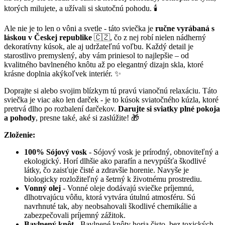
ktorých milujete, a užívali si skutočnú pohodu. 🕯️
Ale nie je to len o vôni a svetle - táto sviečka je
ručne vyrábaná s
láskou v Českej republike
🇨🇿, čo z nej robí nielen nádherný
dekoratívny kúsok, ale aj udržateľnú voľbu. Každý detail je
starostlivo premyslený, aby vám priniesol to najlepšie – od
kvalitného bavlneného knôtu až po elegantný dizajn skla, ktoré
krásne doplnia akýkoľvek interiér. ✨
Doprajte si alebo svojim blízkym tú pravú vianočnú relaxáciu. Táto
sviečka je viac ako len darček - je to kúsok sviatočného kúzla, ktoré
pretrvá dlho po rozbalení darčekov.
Darujte si sviatky plné pokoja
a pohody
, presne také, aké si zaslúžite! 🎁
Zloženie:
100% Sójový vosk
- Sójový vosk je prírodný, obnoviteľný a
ekologický. Horí dlhšie ako parafín a nevypúšťa škodlivé
látky, čo zaisťuje čisté a zdravšie horenie. Navyše je
biologicky rozložiteľný a šetrný k životnému prostrediu.
Vonný olej
- Vonné oleje dodávajú sviečke príjemnú,
dlhotrvajúcu vôňu, ktorá vytvára útulnú atmosféru. Sú
navrhnuté tak, aby neobsahovali škodlivé chemikálie a
zabezpečovali príjemný zážitok.
Bavlnený knôt
- Bavlnené knôty horia čisto, bez toxických