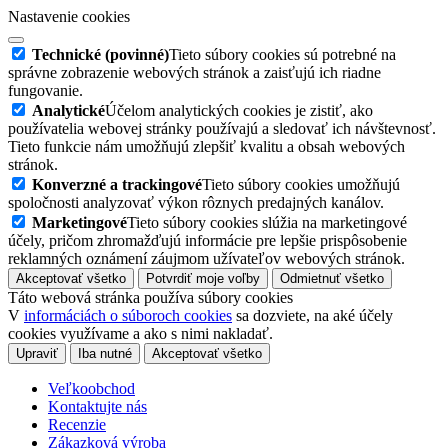
Nastavenie cookies
Technické (povinné)
Tieto súbory cookies sú potrebné na
správne zobrazenie webových stránok a zaisťujú ich riadne
fungovanie.
Analytické
Účelom analytických cookies je zistiť, ako
používatelia webovej stránky používajú a sledovať ich návštevnosť.
Tieto funkcie nám umožňujú zlepšiť kvalitu a obsah webových
stránok.
Konverzné a trackingové
Tieto súbory cookies umožňujú
spoločnosti analyzovať výkon rôznych predajných kanálov.
Marketingové
Tieto súbory cookies slúžia na marketingové
účely, pričom zhromažďujú informácie pre lepšie prispôsobenie
reklamných oznámení záujmom užívateľov webových stránok.
Akceptovať všetko
Potvrdiť moje voľby
Odmietnuť všetko
Táto webová stránka používa súbory cookies
V
informáciách o súboroch cookies
sa dozviete, na aké účely
cookies využívame a ako s nimi nakladať.
Upraviť
Iba nutné
Akceptovať všetko
Veľkoobchod
Kontaktujte nás
Recenzie
Zákazková výroba