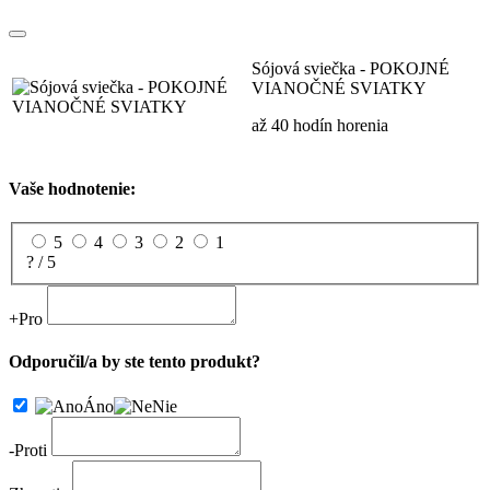
Sójová sviečka - POKOJNÉ
VIANOČNÉ SVIATKY
až 40 hodín horenia
Vaše hodnotenie:
5
4
3
2
1
? / 5
+
Pro
Odporučil/a by ste tento produkt?
Áno
Nie
-
Proti