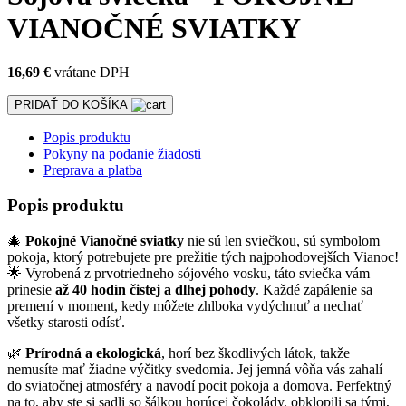
VIANOČNÉ SVIATKY
16,69 €
vrátane DPH
PRIDAŤ DO KOŠÍKA
Popis produktu
Pokyny na podanie žiadosti
Preprava a platba
Popis produktu
🎄
Pokojné Vianočné sviatky
nie sú len sviečkou, sú symbolom
pokoja, ktorý potrebujete pre prežitie tých najpohodovejších Vianoc!
🌟 Vyrobená z prvotriedneho sójového vosku, táto sviečka vám
prinesie
až 40 hodín čistej a dlhej pohody
. Každé zapálenie sa
premení v moment, kedy môžete zhlboka vydýchnuť a nechať
všetky starosti odísť.
🌿
Prírodná a ekologická
, horí bez škodlivých látok, takže
nemusíte mať žiadne výčitky svedomia. Jej jemná vôňa vás zahalí
do sviatočnej atmosféry a navodí pocit pokoja a domova. Perfektný
na to, aby ste si sadli so šálkou horúcej čokolády, obklopili sa tými,