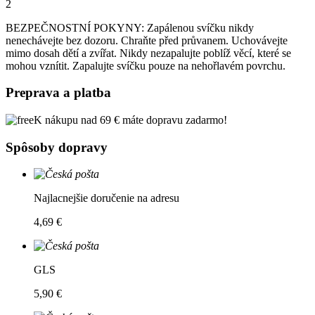
2
BEZPEČNOSTNÍ POKYNY: Zapálenou svíčku nikdy
nenechávejte bez dozoru. Chraňte před průvanem. Uchovávejte
mimo dosah dětí a zvířat. Nikdy nezapalujte poblíž věcí, které se
mohou vznítit. Zapalujte svíčku pouze na nehořlavém povrchu.
Preprava a platba
K nákupu nad 69 € máte dopravu zadarmo!
Spôsoby dopravy
Najlacnejšie doručenie na adresu
4,69 €
GLS
5,90 €