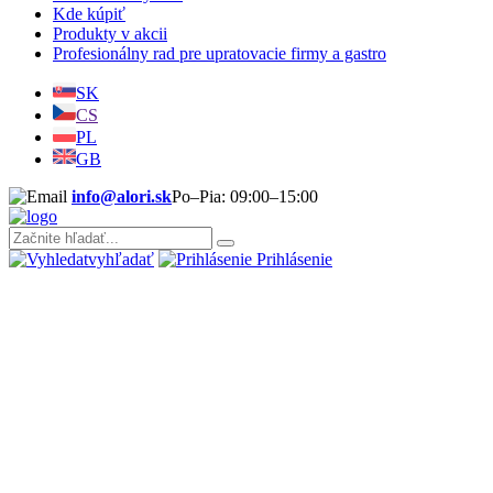
Kde kúpiť
Produkty v akcii
Profesionálny rad pre upratovacie firmy a gastro
SK
CS
PL
GB
info@alori.sk
Po–Pia: 09:00–15:00
vyhľadať
Prihlásenie