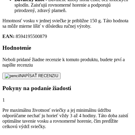
splodín. Zaisťujú rovnomerné horenie a podporujú
prirodzený, zdravý plameň.
Hmotnosť vosku v jednej sviečke je približne 150 g. Táto hodnota
sa môže mierne líšiť v dôsledku ručnej výroby.
EAN:
8594195500879
Hodnotenie
Neboli pridané žiadne recenzie k tomuto produktu, budete prví a
napíšte recenziu
NAPÍSAŤ RECENZIU
Pokyny na podanie žiadosti
1
Pre maximálnu životnosť sviečky a jej minimálnu údržbu
odporúčame nechať ju horieť vždy 3 až 4 hodiny. Táto doba zaistí
optimálne tavenie vosku a rovnomerné horenie, čím predĺžite
celkovú výdrž sviečky.