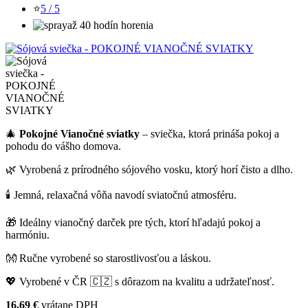
⭐
5 / 5
až 40 hodín horenia
🎄
Pokojné Vianočné sviatky
– sviečka, ktorá prináša pokoj a
pohodu do vášho domova.
🌿 Vyrobená z prírodného sójového vosku, ktorý horí čisto a dlho.
🕯️ Jemná, relaxačná vôňa navodí sviatočnú atmosféru.
🎁 Ideálny vianočný darček pre tých, ktorí hľadajú pokoj a
harmóniu.
👐 Ručne vyrobené so starostlivosťou a láskou.
💖 Vyrobené v ČR 🇨🇿 s dôrazom na kvalitu a udržateľnosť.
16,69 €
vrátane DPH