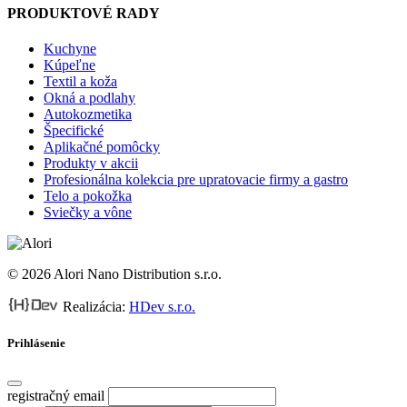
PRODUKTOVÉ RADY
Kuchyne
Kúpeľne
Textil a koža
Okná a podlahy
Autokozmetika
Špecifické
Aplikačné pomôcky
Produkty v akcii
Profesionálna kolekcia pre upratovacie firmy a gastro
Telo a pokožka
Sviečky a vône
© 2026 Alori Nano Distribution s.r.o.
Realizácia:
HDev s.r.o.
Prihlásenie
registračný email