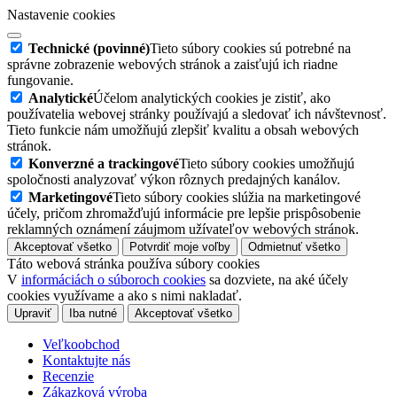
Nastavenie cookies
Technické (povinné)
Tieto súbory cookies sú potrebné na
správne zobrazenie webových stránok a zaisťujú ich riadne
fungovanie.
Analytické
Účelom analytických cookies je zistiť, ako
používatelia webovej stránky používajú a sledovať ich návštevnosť.
Tieto funkcie nám umožňujú zlepšiť kvalitu a obsah webových
stránok.
Konverzné a trackingové
Tieto súbory cookies umožňujú
spoločnosti analyzovať výkon rôznych predajných kanálov.
Marketingové
Tieto súbory cookies slúžia na marketingové
účely, pričom zhromažďujú informácie pre lepšie prispôsobenie
reklamných oznámení záujmom užívateľov webových stránok.
Akceptovať všetko
Potvrdiť moje voľby
Odmietnuť všetko
Táto webová stránka používa súbory cookies
V
informáciách o súboroch cookies
sa dozviete, na aké účely
cookies využívame a ako s nimi nakladať.
Upraviť
Iba nutné
Akceptovať všetko
Veľkoobchod
Kontaktujte nás
Recenzie
Zákazková výroba