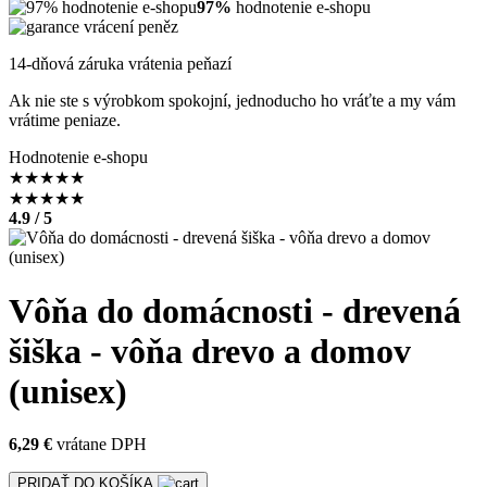
97%
hodnotenie e-shopu
14-dňová záruka vrátenia peňazí
Ak nie ste s výrobkom spokojní, jednoducho ho vráťte a my vám
vrátime peniaze.
Hodnotenie e-shopu
★
★
★
★
★
★
★
★
★
★
4.9 / 5
Vôňa do domácnosti - drevená
šiška - vôňa drevo a domov
(unisex)
6,29 €
vrátane DPH
PRIDAŤ DO KOŠÍKA