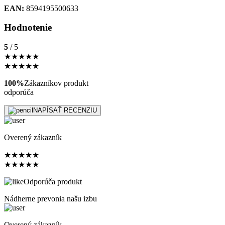
EAN:
8594195500633
Hodnotenie
5
/ 5
★
★
★
★
★
★
★
★
★
★
100%
Zákazníkov produkt
odporúča
NAPÍSAŤ RECENZIU
Overený zákazník
★
★
★
★
★
★
★
★
★
★
Odporúča produkt
Nádherne prevonia našu izbu
Overený zákazník