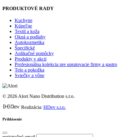
PRODUKTOVÉ RADY
Kuchyne
Kúpeľne
Textil a koža
Okná a podlahy
Autokozmetika
Špecifické
Aplikačné pomôcky
Produkty v akcii
Profesionálna kolekcia pre upratovacie firmy a gastro
Telo a pokožka
Sviečky a vône
© 2026 Alori Nano Distribution s.r.o.
Realizácia:
HDev s.r.o.
Prihlásenie
registračný email