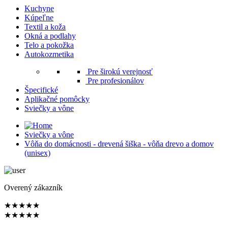
Kuchyne
Kúpeľne
Textil a koža
Okná a podlahy
Telo a pokožka
Autokozmetika
Pre širokú verejnosť
Pre profesionálov
Špecifické
Aplikačné pomôcky
Sviečky a vône
Sviečky a vône
Vôňa do domácnosti - drevená šiška - vôňa drevo a domov
(unisex)
Overený zákazník
★
★
★
★
★
★
★
★
★
★