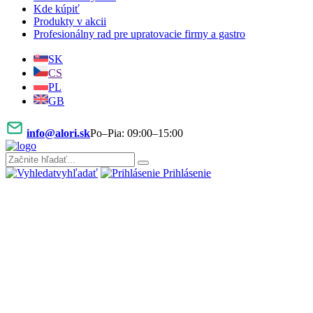
Kde kúpiť
Produkty v akcii
Profesionálny rad pre upratovacie firmy a gastro
SK
CS
PL
GB
info@alori.sk
Po–Pia: 09:00–15:00
vyhľadať
Prihlásenie