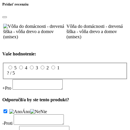
Pridať recenziu
Vôňa do domácnosti - drevená
šiška - vôňa drevo a domov
(unisex)
Vaše hodnotenie:
5
4
3
2
1
? / 5
+
Pro
Odporučil/a by ste tento produkt?
Áno
Nie
-
Proti