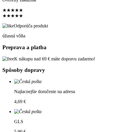
★
★
★
★
★
★
★
★
★
★
Odporúča produkt
úžasná vôňa
Preprava a platba
K nákupu nad 69 € máte dopravu zadarmo!
Spôsoby dopravy
Najlacnejšie doručenie na adresu
4,69 €
GLS
5,90 €