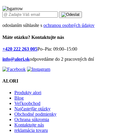
odoslaním súhlasíte s
ochranou osobných údajov
Máte otázku?
Kontaktujte nás
+420 222 263 005
Po–Pia: 09:00–15:00
info@alori.sk
odpovedáme do 2 pracovných dní
ALORI
Produkty alori
Blog
Veľkoobchod
Najčastejšie otázky
Obchodné podmienky
Ochrana súkromia
Kontaktujte nás
reklamácia tovaru