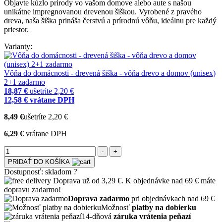
Objavte kúzlo prírody vo vašom domove alebo aute s našou
unikátne impregnovanou drevenou šiškou. Vyrobené z pravého
dreva, naša šiška prináša čerstvú a prírodnú vôňu, ideálnu pre každý
priestor.
Varianty:
Vôňa do domácnosti - drevená šiška - vôňa drevo a domov (unisex)
2+1 zadarmo
18,87 €
ušetríte 2,20 €
12,58 €
vrátane DPH
8,49 €
ušetríte 2,20 €
6,29 €
vrátane DPH
PRIDAŤ DO KOŠÍKA
Dostupnosť:
skladom
?
Doprava už od 3,29 €. K objednávke nad 69 € máte
dopravu zadarmo!
Doprava zadarmo
pri objednávkach nad 69 €
Možnosť
platby na dobierku
14-dňová
záruka vrátenia peňazí